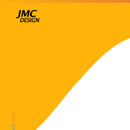
跳
至
主
要
內
容
首頁
/