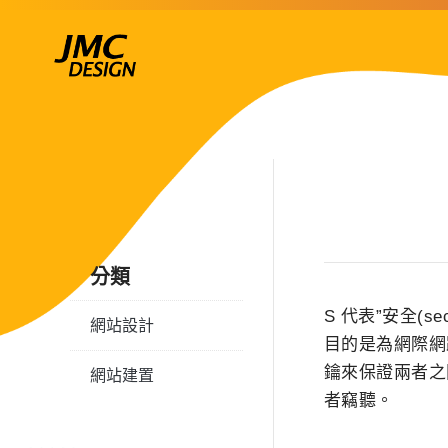
跳
至
主
要
內
容
分類
S 代表”安全(sec
網站設計
目的是為網際網
鑰來保證兩者之
網站建置
者竊聽。