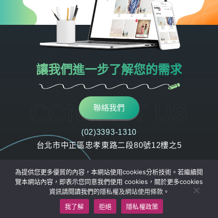
讓我們進一步了解您的需求
CONTACT US
聯絡我們
(02)3393-1310
台北市中正區忠孝東路二段80號12樓之5
為提供您更多優質的內容，本網站使用cookies分析技術。若繼續閱
關於我們
網頁設計
網站設計
響應式設計
隱私權政策
覽本網站內容，即表示您同意我們使用 cookies，關於更多cookies
© 2022 JMC Design All Rights Reserved.
資訊請閱讀我們的
隱私權及網站使用條款
。
我了解
拒絕
隱私權政策