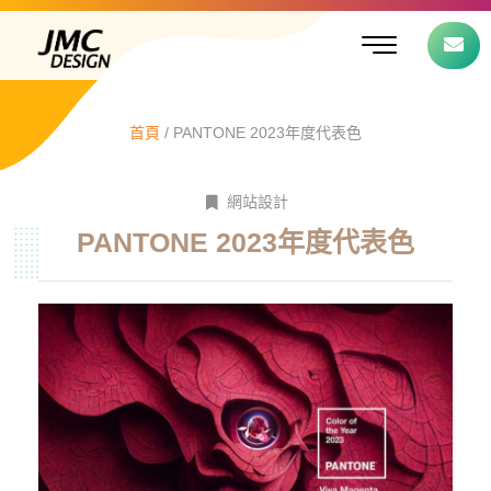
跳
選
至
單
主
要
內
容
首頁
/
PANTONE 2023年度代表色
網站設計
PANTONE 2023年度代表色