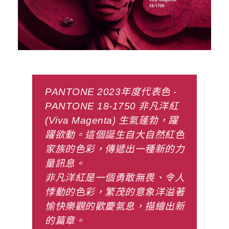
PANTONE 2023年度代表色 -
PANTONE 18-1750 非凡洋紅
(Viva Magenta) 生氣蓬勃，躍
躍欲動。這個誕生自大自然紅色
家族的色彩，傳遞出一種新的力
量訊息。
非凡洋紅是一個勇敢無畏、令人
悸動的色彩，繁茂的意象洋溢著
愉快樂觀的歡慶氣息，描繪出新
的篇章。