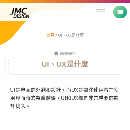
跳
選
至
單
主
要
內
容
首頁
/
UI、UX是什麼
網站設計
UI、UX是什麼
UI是界面的外觀和設計，而UX是關注使用者在使
用界面時的整體體驗。UI和UX都是非常重要的設
計概念。